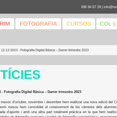
696 94 67 29
|
info@ton
PRIM
FOTOGRAFIA
CURSOS
COL·
: 12-12-2023 - Fotografia Digital Bàsica – Darrer trimestre 2023
TÍCIES
 - Fotografia Digital Bàsica – Darrer trimestre 2023
 mesos d’octubre, novembre i desembre hem realitzat una nova edició del Cur
quests mesos hem consolidat el coneixement de les càmeres dels alumnes a
a d’apunts i amb una altra part totalment pràctica en la que hem realitzat
rtides de fotografia nocturna i també de fotografia paisatgística i monument