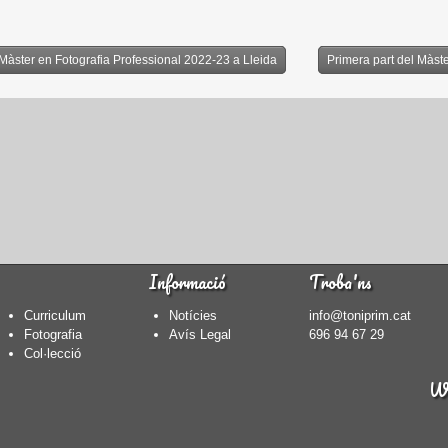
 Màster en Fotografia Professional 2022-23 a Lleida
Primera part del Màste
Informació
Troba'ns
Curriculum
Notícies
info@toniprim.cat
Fotografia
Avís Legal
696 94 67 29
Col·lecció
We