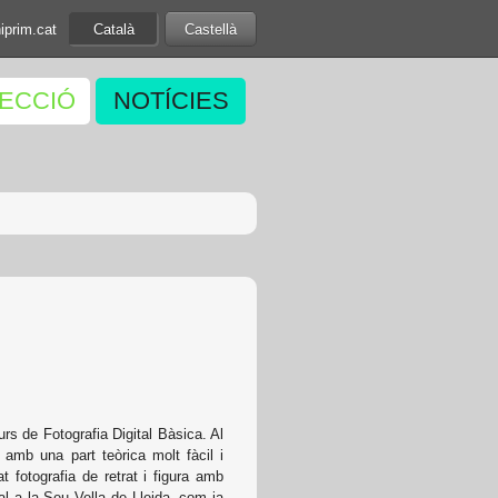
iprim.cat
Català
Castellà
LECCIÓ
NOTÍCIES
s de Fotografia Digital Bàsica. Al
mb una part teòrica molt fàcil i
 fotografia de retrat i figura amb
al a la Seu Vella de Lleida, com ja