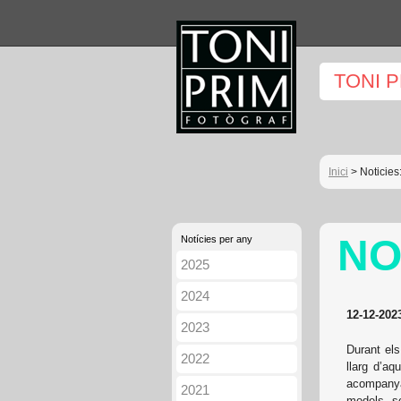
TONI 
Inici
> Noticies
NO
Notícies per any
2025
2024
12-12-2023
2023
Durant els
2022
llarg d’a
acompanyad
2021
models, so